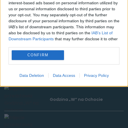
interest-based ads based on personal information utilized by
us or personal information disclosed to third parties prior to
your opt-out. You may separately opt-out of the further
disclosure of your personal information by third parties on the
IAB’s list of downstream participants. This information may
also be disclosed by us to third parties on the
IAB’s List of
Downstream Participants
that may further disclose it to other
third parties.
CONFIRM
Usługi cyfrowe rewolucjonizują
codzienne życie
Data Deletion
Data Access
Privacy Policy
Godzina „W” na Ochocie