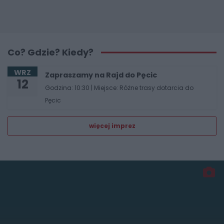
Co? Gdzie? Kiedy?
WRZ
Zapraszamy na Rajd do Pęcic
12
Godzina: 10:30 | Miejsce: Różne trasy dotarcia do
Pęcic
więcej imprez